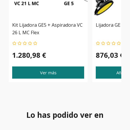
Kit Lijadora GE5 + Aspiradora VC
Lijadora GE 5 Fl
26 L MC Flex
1.280,98 €
876,03 €
Ver más
Añadir 
Lo has podido ver en