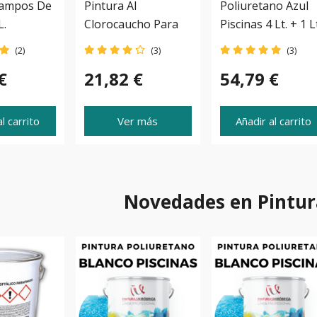
Campos De
Pintura Al
Poliuretano Azul
L.
Clorocaucho Para
Piscinas 4 Lt. + 1 L
Piscinas
(2)
(3)
(3)
€
21,82 €
54,79 €
l carrito
Ver más
Añadir al carrito
Novedades en Pintur