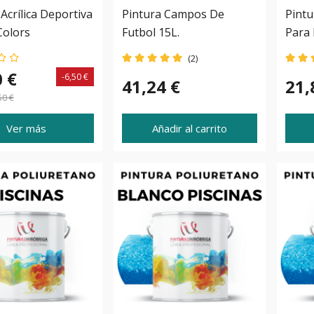
Acrílica Deportiva
Pintura Campos De
Pintu
Colors
Futbol 15L.
Para 
(2)
0 €
-6,50 €
41,24 €
21,
50 €
Ver más
Añadir al carrito