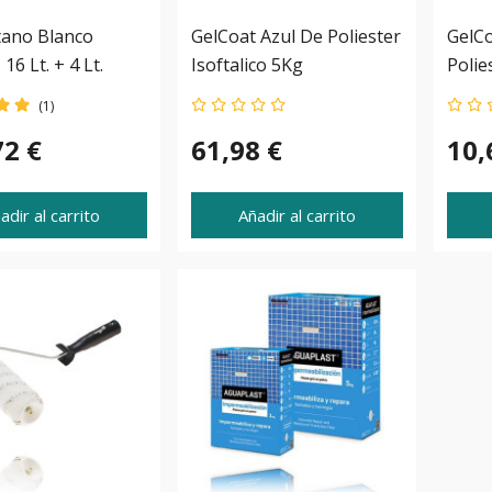
tano Blanco
GelCoat Azul De Poliester
GelCo
 16 Lt. + 4 Lt.
Isoftalico 5Kg
Polie
(1)
72 €
61,98 €
10,
adir al carrito
Añadir al carrito