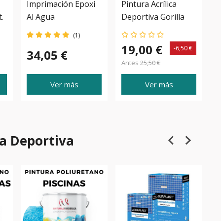
Imprimación Epoxi
Pintura Acrílica
R
t.
Al Agua
Deportiva Gorilla
Colors
(1)
19,00 €
-6,50 €
34,05 €
Antes
25,50 €
Ver más
Ver más
a Deportiva