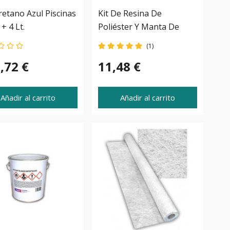
retano Azul Piscinas
Kit De Resina De
 + 4 Lt.
Poliéster Y Manta De
Fibra De Vidrio
(1)
,72 €
11,48 €
Añadir al carrito
Añadir al carrito