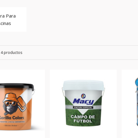
ura Para
scinas
14 productos