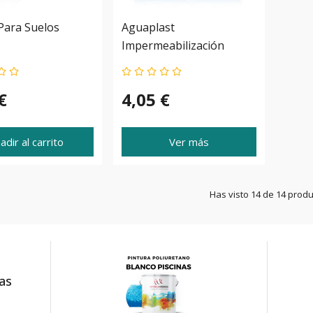
 Para Suelos
Aguaplast
Impermeabilización
€
4,05 €
adir al carrito
Ver más
Has visto 14 de 14 prod
das