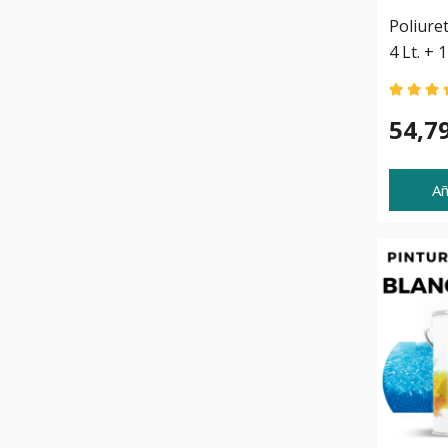
Poliure
4 Lt. + 1
54,7
Añ