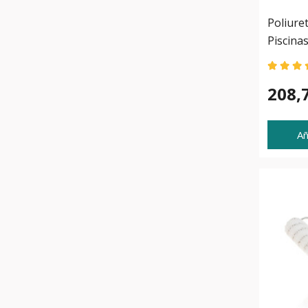
Poliure
Piscinas
208,
Añ