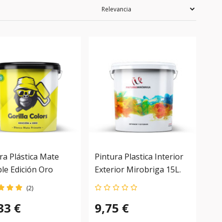
ra Plástica Mate
Pintura Plastica Interior
le Edición Oro
Exterior Mirobriga 15L.
la Colors. Protección
(2)
dera Para Tus
33 €
9,75 €
des