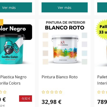
Ver más
Ver más
!
 Plastica Negro
Pintura Blanco Roto
Palle
rilla Colors
Inter
Miro
0 €
-9,92 €
32,98 €
789
62 €