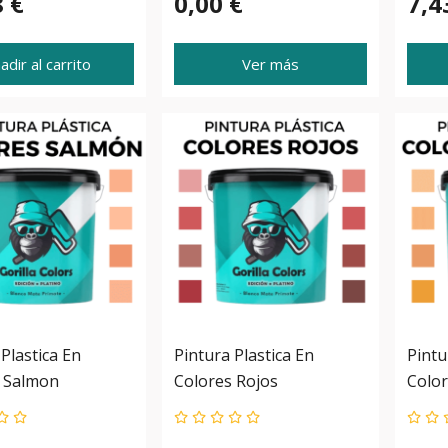
8 €
0,00 €
7,4
adir al carrito
Ver más
Plastica En
Pintura Plastica En
Pintu
 Salmon
Colores Rojos
Color