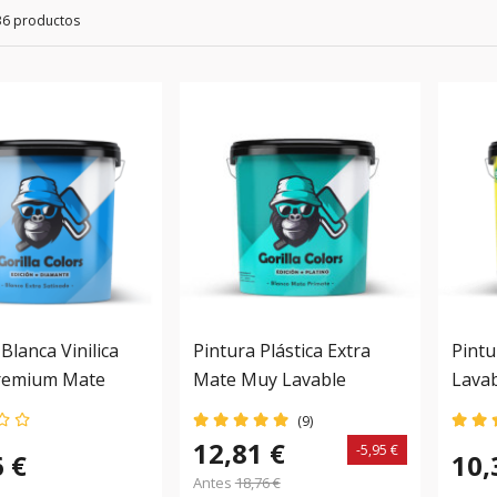
36 productos
Blanca Vinilica
Pintura Plástica Extra
Pintu
Premium Mate
Mate Muy Lavable
Lavab
 Diamante
Edición Platino Gorilla
Goril
(9)
Colors. Optimizada Con
Dura
12,81 €
-5,95 €
6 €
10,
Poliuretano
Pare
Antes
18,76 €