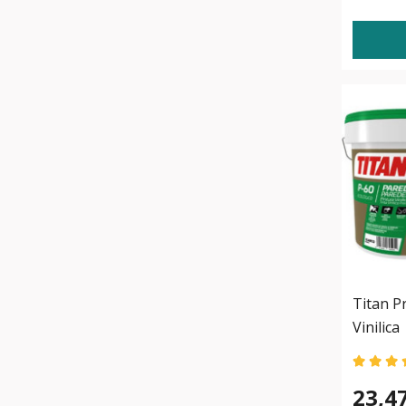
Titan P
Vinilica
23,4