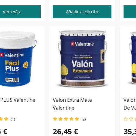
Ver más
Añadir al carrito
 PLUS Valentine
Valon Extra Mate
Valon
Valentine
De Va
(1)
(2)
5 €
26,45 €
35,