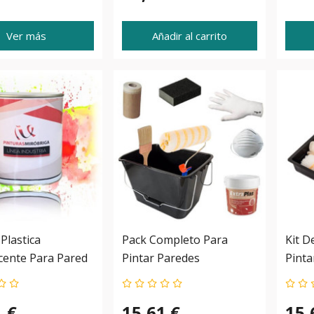
Ver más
Añadir al carrito
Plastica
Pack Completo Para
Kit D
cente Para Pared
Pintar Paredes
Pinta
1 €
15,61 €
15,