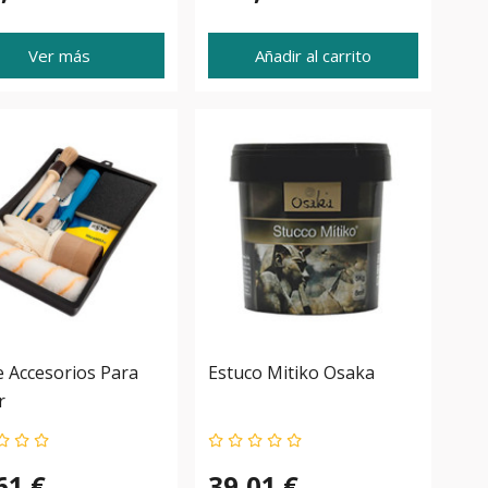
Ver más
Añadir al carrito
e Accesorios Para
Estuco Mitiko Osaka
r
61 €
39,01 €