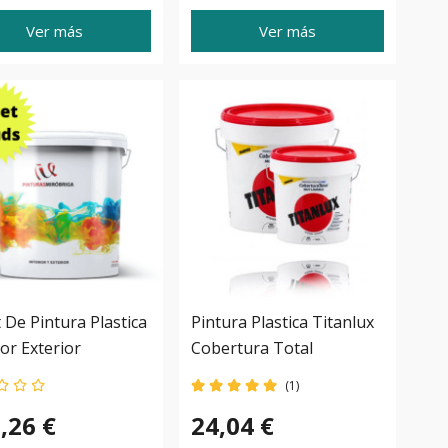
Ver más
Ver más
t De Pintura Plastica
Pintura Plastica Titanlux
ior Exterior
Cobertura Total
briga
(1)
,26 €
24,04 €