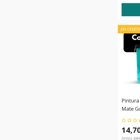
¡EN OFERTA
Pintura
Mate Go
14,7
Antes
24,