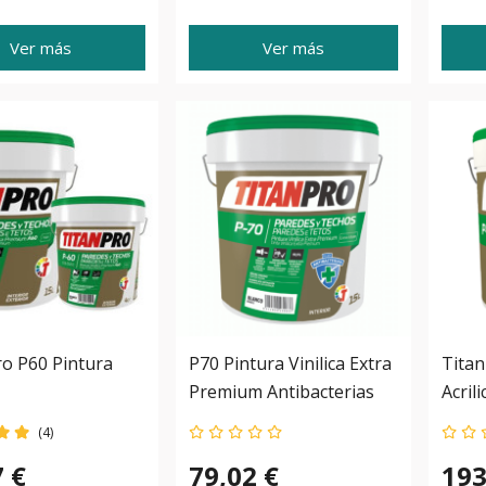
Ver más
Ver más
ro P60 Pintura
P70 Pintura Vinilica Extra
Titan
Premium Antibacterias
Acril
Titan Pro
(4)
7 €
79,02 €
193