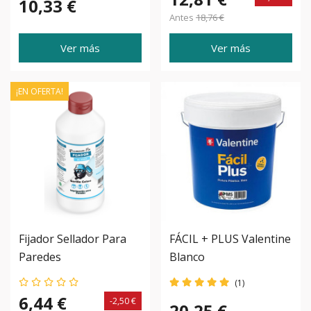
10,33 €
Para Tus Paredes
Poliuretano
Antes
18,76 €
Ver más
Ver más
¡EN OFERTA!
Fijador Sellador Para
FÁCIL + PLUS Valentine
Paredes
Blanco
(1)
6,44 €
-2,50 €
20,25 €