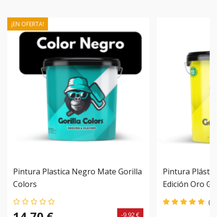
¡EN OFERTA!
Pintura Plastica Negro Mate Gorilla
Pintura Plásti
Colors
Edición Oro Gor
Protección Du
(2)
Paredes
14,70 €
-9,92 €