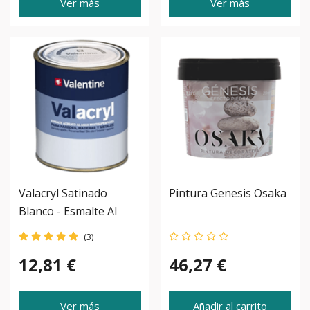
Ver más
Ver más
Valacryl Satinado
Pintura Genesis Osaka
Blanco - Esmalte Al
Agua
(3)
12,81 €
46,27 €
Ver más
Añadir al carrito