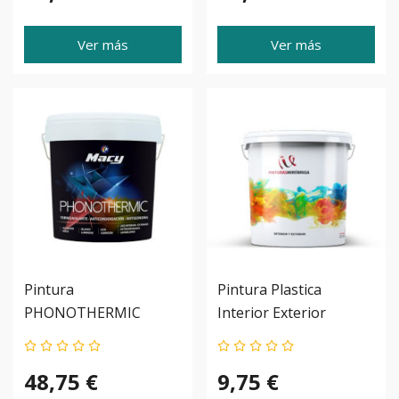
Ver más
Ver más
Pintura
Pintura Plastica
PHONOTHERMIC
Interior Exterior
Anticondensacion,
Mirobriga 15L.
Antisonora Y Aislante
48,75 €
9,75 €
Termico