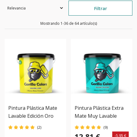
Filtrar
Mostrando 1-36 de 64 artículo(s)
Pintura Plástica Mate
Pintura Plástica Extra
Lavable Edición Oro
Mate Muy Lavable
Gorilla Colors.
Edición Platino Gorilla
(2)
(9)
Protección Duradera
Colors. Optimizada Con
12,81 €
-5,95 €