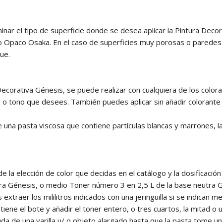
ar el tipo de superficie donde se desea aplicar la Pintura Decorat
do Opaco Osaka. En el caso de superficies muy porosas o paredes a
ue.
 Decorativa Génesis, se puede realizar con cualquiera de los colo
r o tono que desees. También puedes aplicar sin añadir colorant
 una pasta viscosa que contiene partículas blancas y marrones, la
la elección de color que decidas en el catálogo y la dosificació
tra Génesis, o medio Toner número 3 en 2,5 L de la base neutra 
extraer los mililitros indicados con una jeringuilla si se indican 
tiene el bote y añadir el toner entero, o tres cuartos, la mitad 
a de una varilla u/ o objeto alargado hasta que la pasta tome un