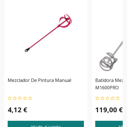
Mezclador De Pintura Manual
Batidora Mezcl
M1600PRO
4,12 €
119,00 €
Añadir al carrito
Añad