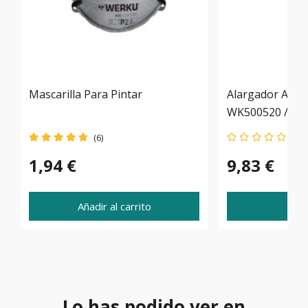
Mascarilla Para Pintar
Alargador Airl
WK500520 / WK
(6)
1,94 €
9,83 €
Añadir al carrito
Ve
Lo has podido ver en