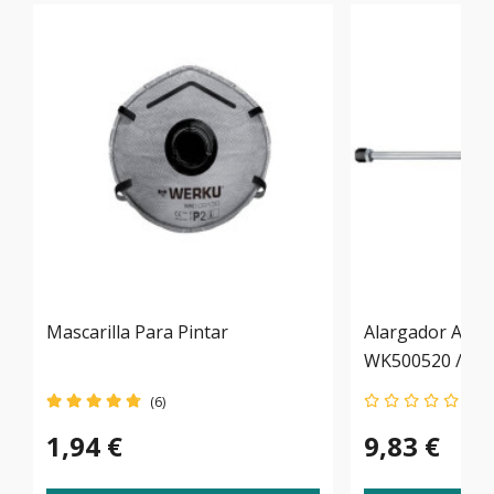
Mascarilla Para Pintar
Alargador Airl
WK500520 / WK
(6)
1,94 €
9,83 €