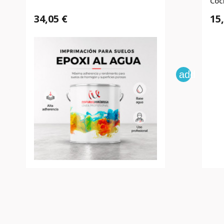
Coc
34,05 €
15
add