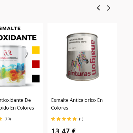
ntioxidante De
Esmalte Anticalorico En
Kit
pido En Colores
Colores
Co
(10)
(1)
13,47 €
21