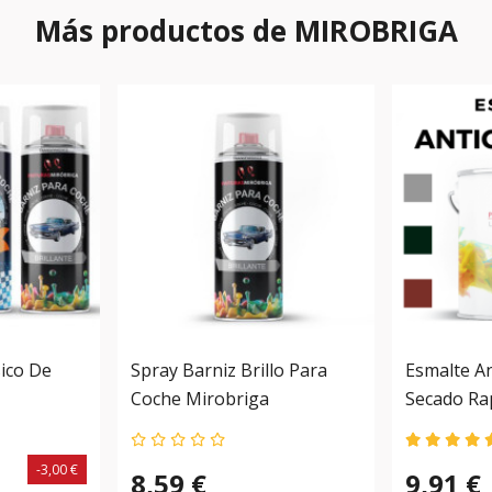
Más productos de MIROBRIGA
sico De
Spray Barniz Brillo Para
Esmalte A
Coche Mirobriga
Secado Ra
-3,00 €
8,59 €
9,91 €