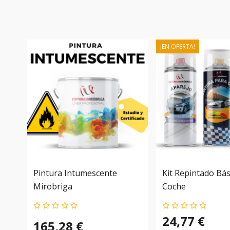
¡EN OFERTA!
Pintura Intumescente
Kit Repintado Bá
Mirobriga
Coche
24,77 €
165,28 €