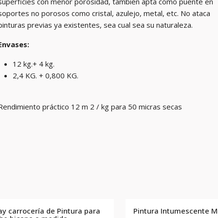
superficies con menor porosidad, también apta como puente en
soportes no porosos como cristal, azulejo, metal, etc. No ataca
pinturas previas ya existentes, sea cual sea su naturaleza.
Envases:
12 kg.+ 4 kg.
2,4 KG. + 0,800 KG.
Rendimiento práctico 12 m 2 / kg para 50 micras secas
ay carrocería de Pintura para
Pintura Intumescente M