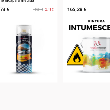
he bicapa a medida
,73 €
165,28 €
18,21 €
2,48 €