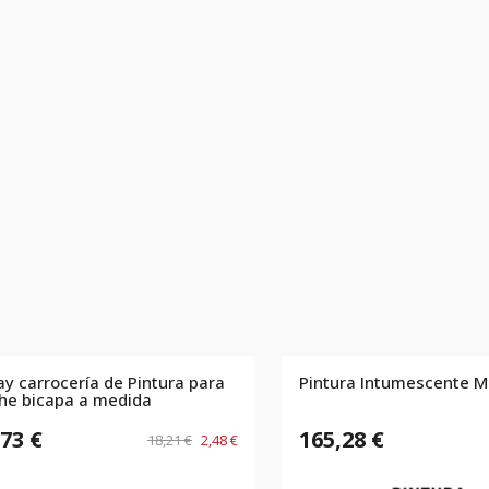
ay carrocería de Pintura para
Pintura Intumescente M
he bicapa a medida
,73 €
165,28 €
18,21 €
2,48 €