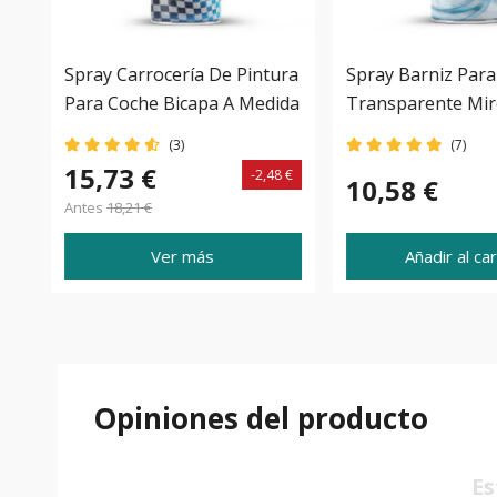
Spray Carrocería De Pintura
Spray Barniz Para
Para Coche Bicapa A Medida
Transparente Mir
(3)
(7)
15,73 €
-2,48 €
10,58 €
Antes
18,21 €
Ver más
Añadir al car
Opiniones del producto
Es