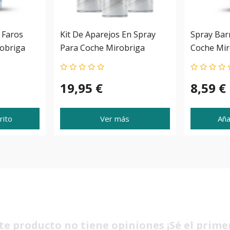
 Faros
Kit De Aparejos En Spray
Spray Barn
obriga
Para Coche Mirobriga
Coche Mir
19,95 €
8,59 €
rito
Ver más
Aña
te producto no tiene opiniones ¡Sé el prime