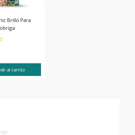
iz Brillo Para
obriga
dir al carrito
ro!