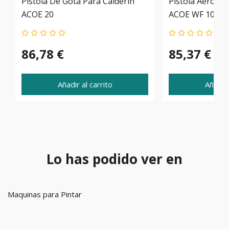
Pistola De Gota Para Calderin
Pistola Aerográ
ACOE 20
ACOE WF 1000-
86,78 €
85,37 €
Añadir al carrito
Añadir 
Lo has podido ver en
Maquinas para Pintar