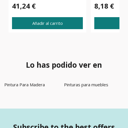
41,24 €
8,18 €
Añadir al carrito
Ve
Lo has podido ver en
Pintura Para Madera
Pinturas para muebles
Subscribe to the best offers