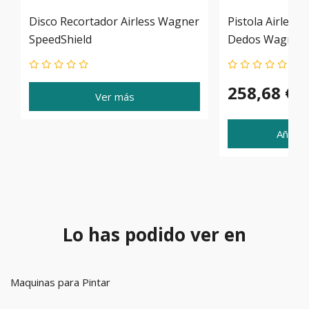
Disco Recortador Airless Wagner
Pistola Airless 
SpeedShield
Dedos Wagner
258,68 €
Ver más
Añadir 
Lo has podido ver en
Maquinas para Pintar