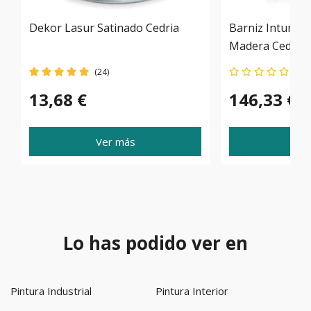
Dekor Lasur Satinado Cedria
Barniz Intumes
Madera Cedria 
(24)
13,68 €
146,33 €
Ver más
Ve
Lo has podido ver en
Pintura Industrial
Pintura Interior