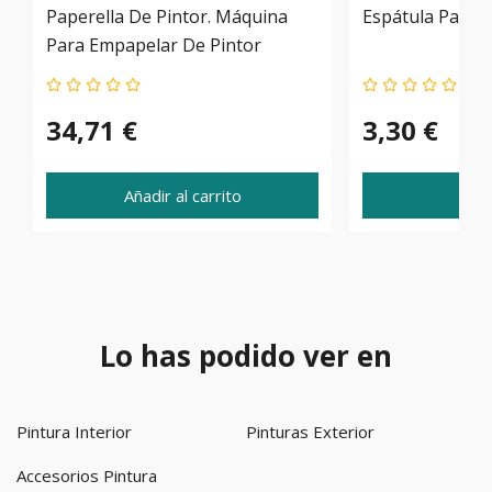
Paperella De Pintor. Máquina
Espátula Para 
Para Empapelar De Pintor
34,71 €
3,30 €
Añadir al carrito
Ve
Lo has podido ver en
Pintura Interior
Pinturas Exterior
Accesorios Pintura