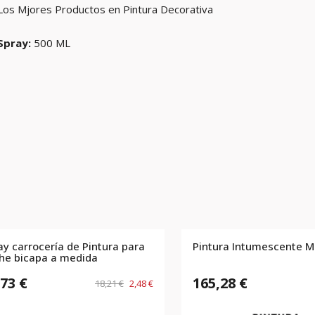
Los Mjores Productos en Pintura Decorativa
Spray:
500 ML
ay carrocería de Pintura para
Pintura Intumescente M
he bicapa a medida
,73 €
165,28 €
18,21 €
2,48 €