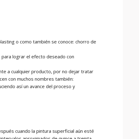
blasting o como también se conoce: chorro de
 para lograr el efecto deseado con
e a cualquier producto, por no dejar tratar
onocen con muchos nombres también:
ciendo así un avance del proceso y
espués cuando la pintura superficial aún esté
 intervalos aproximados de quince a treinta