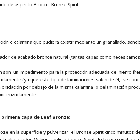
ado de aspecto Bronce. Bronze Spirit.
ón o calamina que pudiera existir mediante un granallado, sand
vador de acabado bronce natural (tantas capas como necesitamos
 son un impedimento para la protección adecuada del hierro frent
cuadamente (ya que éste tipo de laminaciones salen de él, se c
oxidación por debajo de la misma calamina o delaminación produ
 concienzudamente.
a primera capa de Leaf Bronze:
e en la superficie y pulverizar, el Bronze Spirit cinco minutos d
 pulverizador. Volver a aplicar bronce Spirit de forma regular en