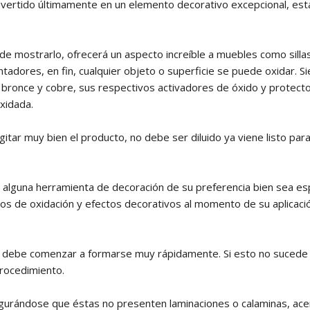
onvertido últimamente en un elemento decorativo excepcional, es
de mostrarlo, ofrecerá un aspecto increíble a muebles como sillas
ntadores, en fin, cualquier objeto o superficie se puede oxidar.
 bronce y cobre, sus respectivos activadores de óxido y protector
xidada.
itar muy bien el producto, no debe ser diluido ya viene listo par
alguna herramienta de decoración de su preferencia bien sea espo
pos de oxidación y efectos decorativos al momento de su aplicac
l debe comenzar a formarse muy rápidamente. Si esto no sucede se 
procedimiento.
egurándose que éstas no presenten laminaciones o calaminas, acei