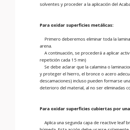
solventes y proceder a la aplicación del Acab
Para oxidar superficies metálicas:
Primero deberemos eliminar toda la laminaci
arena.
A continuación, se procederá a aplicar acti
repetición cada 15 min)
Se debe aclarar que la calamina o laminacion
y proteger el hierro, el bronce o acero ade
descamaciones) incluso pueden formarse una 
deterioro del material, al no ser eliminadas
Para oxidar superficies cubiertas por un
Aplica una segunda capa de reactive leaf broz
húmeda. Esta acción debe usarse solamente el